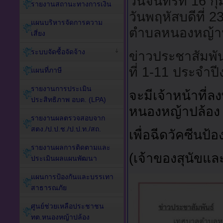
วันจันทร์ที่ 16 
รายงานสถานะทางการเงิน
วันพฤหัสบดีที่
แผนบริหารจัดการความ
ตำบลหนองหญ้า
เสี่ยง
ระบบจัดซื้อจัดจ้าง
ข่าวประชาสัมพัน
ที่ 1-11 ประจำ
แผนที่ภาษี
รายงานการประเมิน
จะมีเจ้าหน้าที่ล
ประสิทธิภาพ อบต. (LPA)
หนองหญ้าปล้อง จ
รายงานผลตรวจสอบจาก
สตง./ป.ป.ช./ป.ป.ท./สถ.
เพื่อฉีดวัคซีนป้
รายงานผลการติดตามและ
(เจ้าของสุนัขแ
ประเมินผลแผนพัฒนา
แผนการป้องกันและบรรเทา
สาธารณภัย
ศูนย์ช่วยเหลือประชาชน
ทต.หนองหญ้าปล้อง