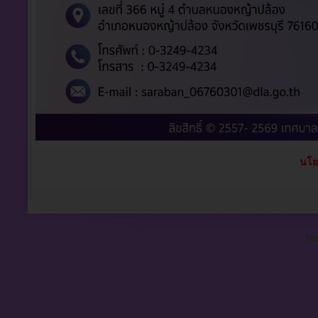
นโย
Tha