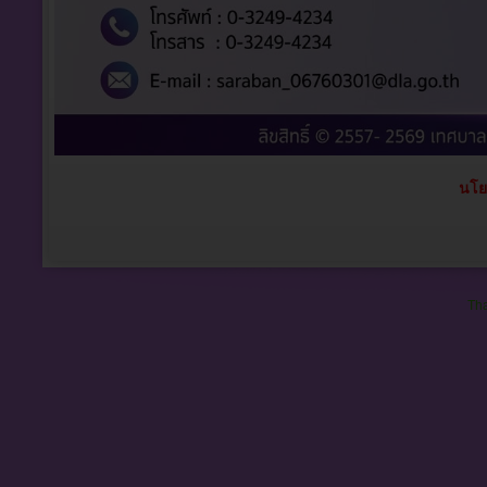
นโย
Tha