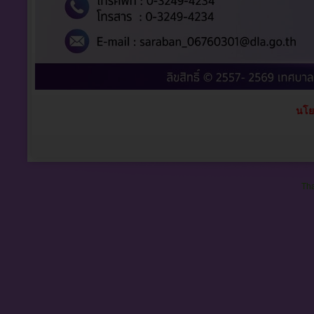
นโย
Tha